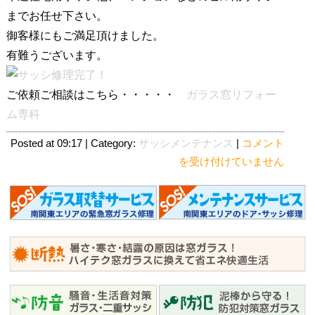
までお任せ下さい。
御客様にもご満足頂けました。
有難うございます。
ご依頼ご相談はこちら・・・・・
ガラス窓リフォー
ム専科
窓
Posted at 09:17 | Category:
サッシメンテナンス
|
コメント
の
を受け付けていません
鍵
が
動
か
な
い・・
サ
ッ