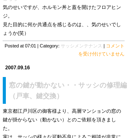
気のせいですが、ホルモン丼と蓋を開けたフロアヒン
ジ。
見た目的に何か共通点を感じるのは、、気のせいでし
ょうか(笑）
ニ
Posted at 07:01 | Category:
サッシメンテナンス
|
コメント
ュ
を受け付けていません
ー
2007.09.16
ス
タ
窓の鍵が動かない・・サッシの修理編
ー
(N
（戸車、鍵交換）
E
W
東京都江戸川区の御客様より、高層マンションの窓の
S
鍵が掛からない（動かない）とのご依頼を頂きまし
T
た。
A
実は、サッシの様々な可動不良によるご相談が非常に