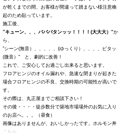
が乾くまでの間、お客様が間違って踏まない様注意喚
起のため貼っています。
施工後、
”キューン、、、バババタンッッ！！！！(大大大）”
か
ら、
”シーン(無音）、、、、、(ゆっくり）、、、、ピタッ
(微音）” と、劇的に改善！
これで、ご安心してお過ごし出来ると思います。
フロアヒンジのオイル漏れや、急速な閉まりが起きた
場合フロアヒンジの不良、交換時期の可能性が高いで
す。
その際は、丸正屋までご相談下さい！
その後・・・・徒歩数分で築地市場場外のお気に入り
のお店へ。。。（昼食）
画像はありませんが、おいしかったです。ホルモン丼
こちら