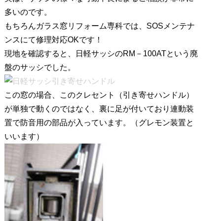
R)
多いのです。
フ
もちろんガラス窓リフォーム専科では、SOSメンテナ
ロ
ンスにて修理対応OKです！
ア
現地を確認すると、日軽サッシのRM－100ATという廃
ヒ
盤のサッシでした。
ン
ジ
この窓の場合、このクレセント（引き寄せハンドル）
交
換
が単独で動くのではなく、裏に足が付いており連動装
工
置で防音用の部品が入っています。（グレモン装置と
事
いいます）
に
ご
訪
問
し
ま