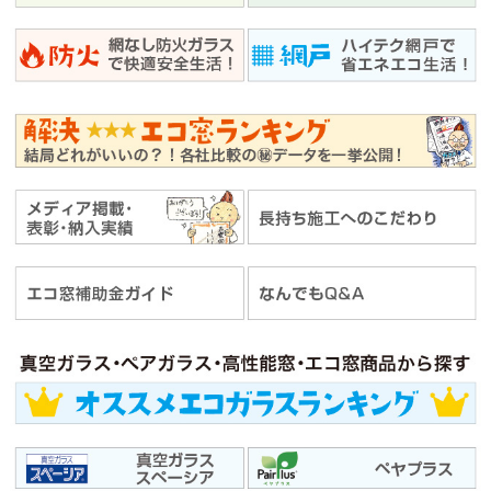
シ
の
修
理
編
（戸
車、
鍵
交
換）
は