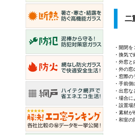
二
・開閉を
・換気で
・外窓と
・外の窓
・窓際の
・手前側
・出窓な
・場合に
・設置場
・素材が
・和室の