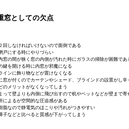
重窓としての欠点
２回しなければいけないので面倒である
網戸にする時にやりづらい
内窓の間が狭く窓の内側が汚れた時にガラスの掃除が困難であ
の鍵を開ける時に内窓が邪魔になる
ラインに飾り物などが置けなくなる
に窓が付くのでカーテンやシェード、ブラインドの設置がし辛
どのメリットがなくなってしまう
よって壁よりも内側に飛び出すので机やベットなどが壁まで寄
所によるが空間的な圧迫感がある
樹脂なので静電気のほこりや汚れがつきやすい
障子などと比べると質感が下がってしまう