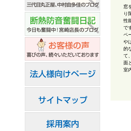
窓
り
性
で
ペ
や
的
て
面
室