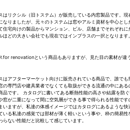
スはリクシル（旧トステム）が販売している内窓製品です。現
になりましたが、元々のトステムは窓やアルミ資材を中心とし
て住宅向けの製品からマンション、ビル、店舗までそれぞれに
ルほどの大きい会社でも現在ではインプラスの一択となります
for renovationという商品もありますが、見た目の素材
スはアフターマーケット向けに販売されている商品で、誰でも
窓の専門店や建具業者でなくても取扱ができる流通の中にある
商品です。 カタログに書いてある断熱性能の高さや結露を防
や窓が二重になって間に空気層ができる事で得られる性能です
まいますが、私達の体感イメージではカタログにあるような快
ている私達の感覚では部材が薄く軽いという事や、枠の簡易性
わらない性能だと比較して感じています。