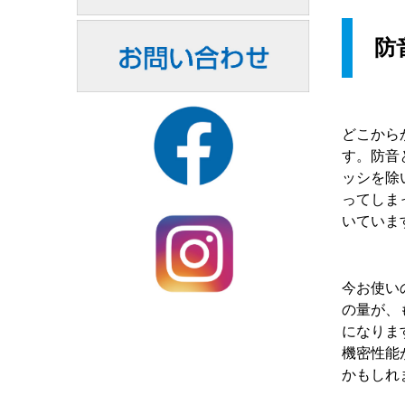
防
どこから
す。防音
ッシを除
ってしま
いていま
今お使い
の量が、
になりま
機密性能
かもしれ