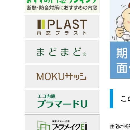
こ
住宅の断