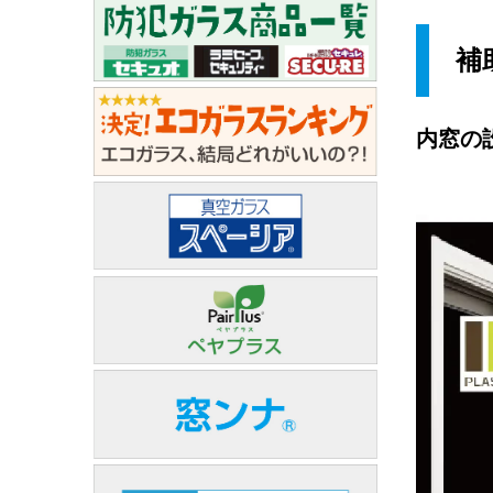
補
内窓の