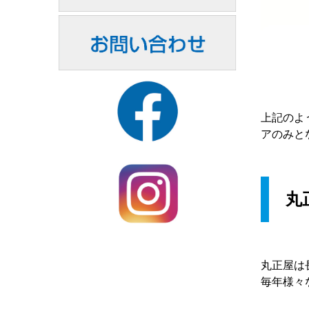
上記のよ
アのみと
丸
丸正屋は
毎年様々