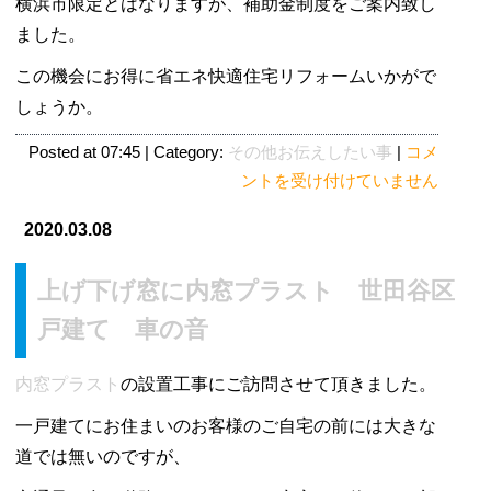
横浜市限定とはなりますが、補助金制度をご案内致し
ました。
この機会にお得に省エネ快適住宅リフォームいかがで
しょうか。
横
Posted at 07:45 | Category:
その他お伝えしたい事
|
コメ
浜
ントを受け付けていません
市
2020.03.08
住
ま
上げ下げ窓に内窓プラスト 世田谷区
い
の
戸建て 車の音
エ
コ
内窓プラスト
の設置工事にご訪問させて頂きました。
リ
一戸建てにお住まいのお客様のご自宅の前には大きな
ノ
道では無いのですが、
ベ