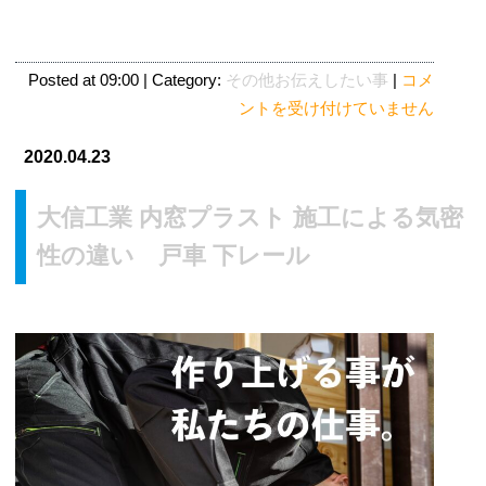
次
Posted at 09:00 | Category:
その他お伝えしたい事
|
コメ
世
ントを受け付けていません
代
2020.04.23
住
宅
大信工業 内窓プラスト 施工による気密
ポ
イ
性の違い 戸車 下レール
ン
ト
制
度
【新
型
コ
ロ