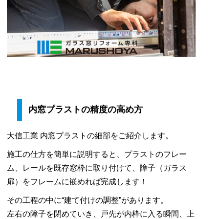
ナ
ウ
イ
ル
ス
感
染
症
内窓プラストの精度の高め方
対
応】
の
大信工業 内窓プラストの細部をご紹介します。
ご
施工の仕方を簡単に説明すると、プラストのフレー
案
ム、レールを既存窓枠に取り付けて、障子（ガラス
内
扉）をフレームに嵌めれば完成します！
で
す。
その工程の中に“建て付けの調整”があります。
は
左右の障子を閉めていき、戸先が内枠に入る瞬間、上