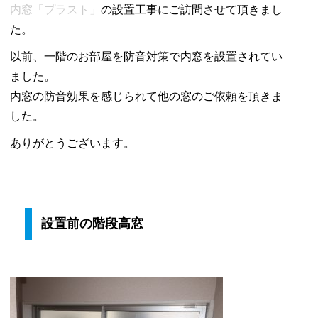
内窓「プラスト」
の設置工事にご訪問させて頂きまし
世
た。
田
谷
以前、一階のお部屋を防音対策で内窓を設置されてい
区
ました。
戸
内窓の防音効果を感じられて他の窓のご依頼を頂きま
建
した。
て
ありがとうございます。
車
の
音
は
設置前の階段高窓