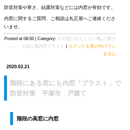
防音対策や寒さ、結露対策などには内窓が有効です。
内窓に関するご質問、ご相談は丸正屋へご連絡くださ
いませ。
Posted at 08:50 | Category:
その他お伝えしたい事
,
二重サ
上
ッシ 大信工業内窓プラスト
|
コメントを受け付けてい
げ
ません
下
2020.02.21
げ
窓
階段にある窓にも内窓「プラスト」で
に
内
防音対策 平塚市 戸建て
窓
プ
ラ
階段の高窓に内窓
ス
ト