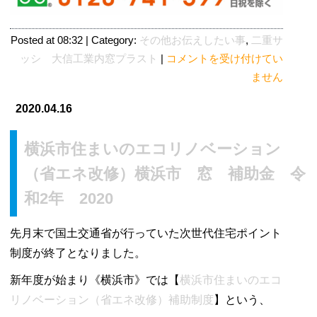
Posted at 08:32 | Category:
その他お伝えしたい事
,
二重サ
大
ッシ 大信工業内窓プラスト
|
コメントを受け付けてい
信
ません
工
2020.04.16
業
内
横浜市住まいのエコリノベーション
窓
プ
（省エネ改修）横浜市 窓 補助金 令
ラ
和2年 2020
ス
ト
先月末で国土交通省が行っていた次世代住宅ポイント
施
制度が終了となりました。
工
に
新年度が始まり《横浜市》では【
横浜市住まいのエコ
よ
リノベーション（省エネ改修）補助制度
】という、
る