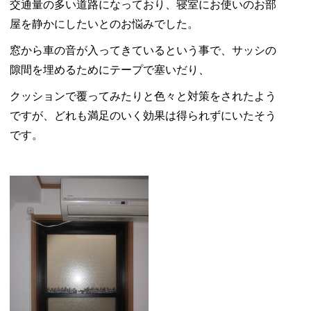
ー
交通量の多い道路になっており、寝室にお使いのお部
シ
屋を静かにしたいとのお悩みでした。
ョ
窓から車の音が入ってきているという事で、サッシの
ン
隙間を埋めるためにテープで塞いだり、
（省
エ
クッションで覆ってみたりと色々と対策をされたよう
ネ
ですが、どれも満足のいく効果は得られずにいたそう
改
です。
修）
横
浜
市
窓
補
助
金
令
和